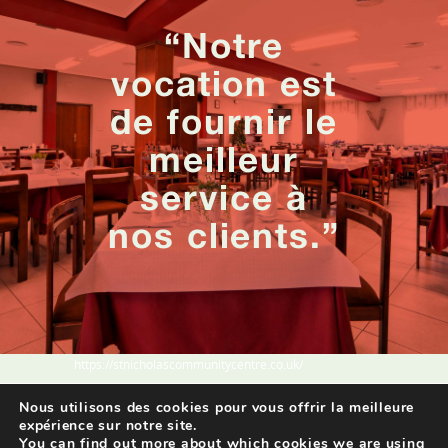
“Notre
vocation est
de fournir le
meilleur
service à
nos clients.”
https://stnicholascommunitycentre.co.uk/
Nous utilisons des cookies pour vous offrir la meilleure
Hostal San Andrés © 2024
expérience sur notre site.
www.hostalsanandres.com
You can find out more about which cookies we are using